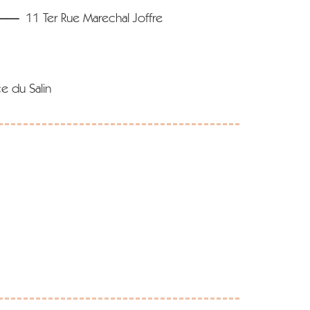
n ——
11 Ter Rue Marechal Joffre
e du Salin