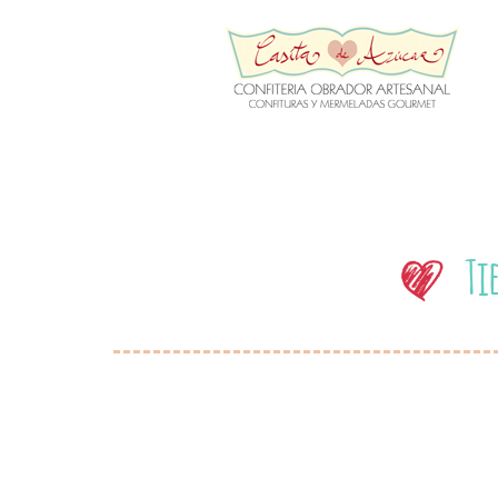
Inicio
Quienes somos
Mermeladas
Tie
Mermeladas
Puntos de venta
Proveedores
Tienda