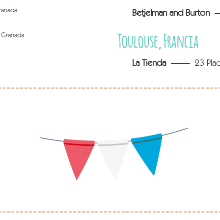
ranada
Betjelman and Burto
Toulouse, Francia
 Granada
La Tienda ——
23 Plac