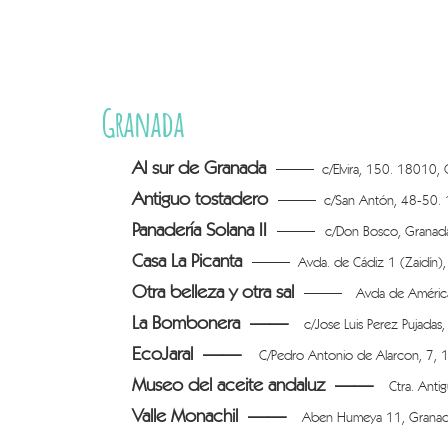
Tienda Online
Tienda Fisica
Granada
Eventos
Al sur de Granada
——
c/Elvira, 150. 18010,
Antiguo tostadero
——
c/San Antón, 48-50.
Blog
Panadería Solana II
——
c/Don Bosco, Granad
Casa La Picanta
——
Galería
Avda. de Cádiz 1 (Zaidín)
Otra belleza y otra sal
——
Avda de América
Contacto
La Bombonera ——
c/Jose Luis Perez Pujadas
EcoJaral ——
C/Pedro Antonio de Alarcon, 7,
Museo del aceite andaluz ——
Ctra. Antigu
Valle Monachil ——
Aben Humeya 11, Grana