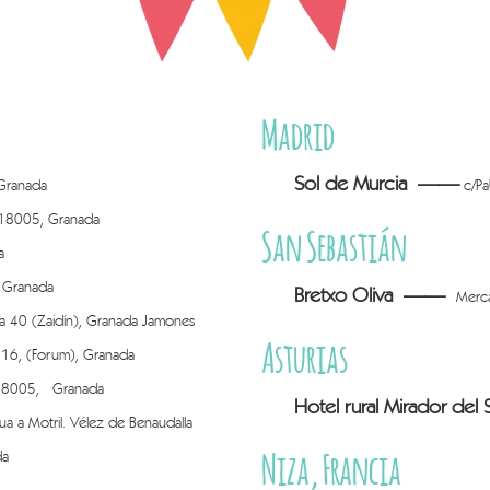
Madrid
Sol de Murcia ——
 Granada
c/Pa
 18005, Granada
San Sebastián
a
, Granada
Bretxo Oliva
——
Merca
 40 (Zaidín), Granada Jamones
Asturias
, 16, (Forum), Granada
 18005, Granada
Hotel rural Mirador de
a a Motril. Vélez de Benaudalla
Niza, Francia
da