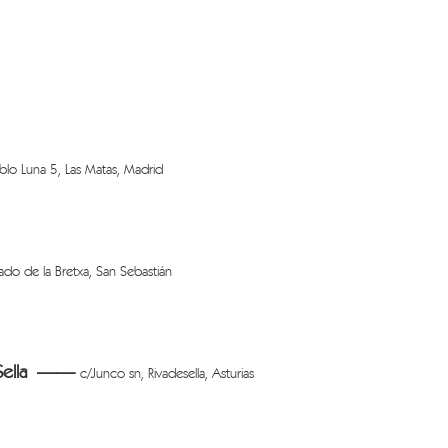
blo Luna 5, Las Matas, Madrid
do de la Bretxa, San Sebastián
l Sella ——
c/Junco sn, Rivadesella, Asturias